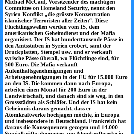
Michael McCaul, Vorsitzender des mächtigen
Committee on Homeland Security, nennt den
Syrien-Konflikt „die grösste Konzentration
islamischer Terroristen aller Zeiten“. Diese
Flüchtlingswellen werden vom IS, dem
amerikanischen Geheimdienst und der Mafia
organisiert. Der IS hat hunderttausende Pässe in
den Amtsstuben in Syrien erobert, samt der
Druckplatten, Stempel usw. und er verkauft
syrische Pässe überall, wo Flüchtlinge sind, für
500 Euro. Die Mafia verkauft
Aufenthaltsgenehmigungen und
Arbeitsgenehmigungen in der EU für 15.000 Euro
an den IS. Die kommen dann nach Europa,
arbeiten einen Monat für 200 Euro in der
Landwirtschaft, und danach sind sie weg, in den
Grossstädten als Schläfer. Und der IS hat kein
Geheimnis daraus gemacht, dass er
Atomkraftwerke hochjagen möchte, in Europa
und insbesondere in Deutschland. Frankreich hat
daraus die Konsequenzen gezogen und 14.000
Spezialkräfte abgezogen, um Atomkraftwerke in