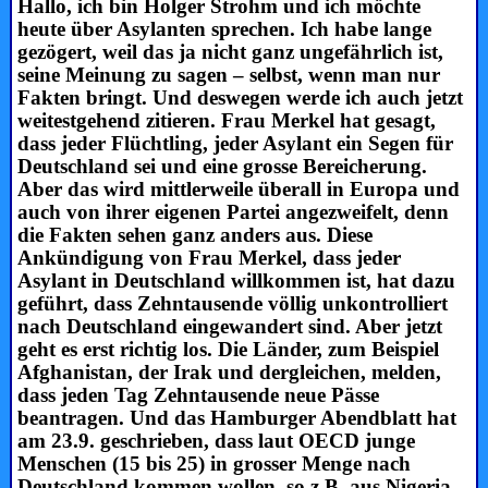
Hallo, ich bin Holger Strohm und ich möchte
heute über Asylanten sprechen. Ich habe lange
gezögert, weil das ja nicht ganz ungefährlich ist,
seine Meinung zu sagen – selbst, wenn man nur
Fakten bringt. Und deswegen werde ich auch jetzt
weitestgehend zitieren. Frau Merkel hat gesagt,
dass jeder Flüchtling, jeder Asylant ein Segen für
Deutschland sei und eine grosse Bereicherung.
Aber das wird mittlerweile überall in Europa und
auch von ihrer eigenen Partei angezweifelt, denn
die Fakten sehen ganz anders aus. Diese
Ankündigung von Frau Merkel, dass jeder
Asylant in Deutschland willkommen ist, hat dazu
geführt, dass Zehntausende völlig unkontrolliert
nach Deutschland eingewandert sind. Aber jetzt
geht es erst richtig los. Die Länder, zum Beispiel
Afghanistan, der Irak und dergleichen, melden,
dass jeden Tag Zehntausende neue Pässe
beantragen. Und das Hamburger Abendblatt hat
am 23.9. geschrieben, dass laut OECD junge
Menschen (15 bis 25) in grosser Menge nach
Deutschland kommen wollen, so z.B. aus Nigeria