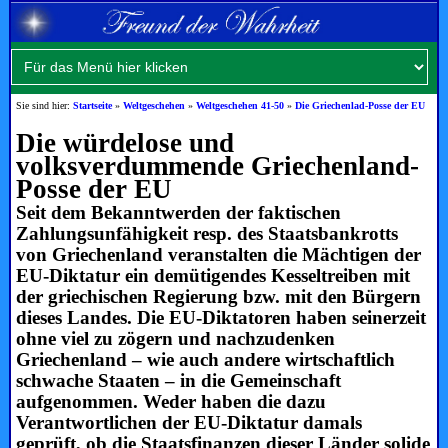
Sie sind hier:
Startseite
»
Weltgeschehen
»
Weltgeschehen 41-50
»
Die Griechenlad-Posse der EU
Die würdelose und
volksverdummende Griechenland-
Posse der EU
Seit dem Bekanntwerden der faktischen
Zahlungsunfähigkeit resp. des Staatsbankrotts
von Griechenland veranstalten die Mächtigen der
EU-Diktatur ein demütigendes Kesseltreiben mit
der griechischen Regierung bzw. mit den Bürgern
dieses Landes. Die EU-Diktatoren haben seinerzeit
ohne viel zu zögern und nachzudenken
Griechenland – wie auch andere wirtschaftlich
schwache Staaten – in die Gemeinschaft
aufgenommen. Weder haben die dazu
Verantwortlichen der EU-Diktatur damals
geprüft, ob die Staatsfinanzen dieser Länder solide