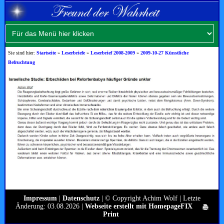
Sie sind hier:
Startseite
»
Leserbriefe
»
Leserbrief 2008-2009
»
2009-10-27 Künstliche
Befruchtung
Impressum
|
Datenschutz
| © Copyright Achim Wolf | Letzte
Änderung: 03.08.2026 |
Webseite erstellt mit HomepageFIX
Print