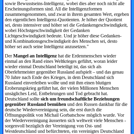
sowie Bewusstseins-Intelligenz, wobei dies aber noch nicht alle
Erscheinungsformen sind. All die Intelligenzformen
zusammengenommen, und zwar in ihrem gesamten Wert, ergeben
den eigentlichen Intelligenz-Quotienten. Je höher der Quotient
sei, desto intensiver und höher sei die Gedankengeschwindigkeit,
wobei Höchstgeschwindigkeit der Gedanken
Lichtgeschwindigkeit bedeute. Und je höher diese Gedanken-
und Kombinationsgeschwindigkeit des Menschen sei, desto
höher sei auch seine Intelligenz anzusetzen."
Der
Mangel an Intelligenz
hat die Erdenmenschen wieder
einmal an den Rand eines Weltkrieges geführt, woran leider
wieder einmal Deutschland beteiligt ist, das sich als
Oberlehrmeister gegenüber Russland aufspielt – und das genau
70 Jahre nach Ende des Krieges, in dem Deutschland sich
Russland einverleiben wollte und mit ihm einen blutigen
Eroberungskrieg geführt hat, der vielen Millionen Menschen
unsägliches Leid, Entbehrungen und Tod gebracht hat.
Deutschland sollte
sich um freundschaftliche Beziehungen
gegenüber Russland bemühen
und den Russen dankbar für die
deutsche Wiedervereinigung sein, die erst durch die
Öffnungspolitik von Michail ­Gorbatschow möglich wurde. Vor
der Wiedervereinigung äusserten sich weltweit viele Menschen ­
sorgenvoll bezüglich der Vereinigung von Ost- und
Westdeutschland und befürchteten, ein vereinigtes Deutschland