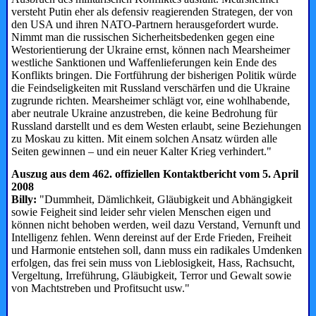
versteht Putin eher als defensiv reagierenden Strategen, der von
den USA und ihren NATO-Partnern heraus­gefordert wurde.
Nimmt man die russischen Sicherheitsbedenken gegen eine
Westorientierung der Ukraine ernst, können nach Mearsheimer
westliche Sanktionen und Waffenlieferungen kein Ende des
Konflikts bringen. Die Fortführung der bisherigen Politik würde
die Feindseligkeiten mit Russland verschärfen und die Ukraine
zugrunde richten. Mearsheimer schlägt vor, eine wohlhabende,
aber neutrale Ukraine anzustreben, die keine Bedrohung für
Russland darstellt und es dem Westen erlaubt, seine ­Beziehungen
zu Moskau zu kitten. Mit einem solchen Ansatz würden alle
Seiten gewinnen – und ein neuer Kalter Krieg verhindert."
Auszug aus dem 462. offiziellen Kontaktbericht vom 5. April
2008
Billy:
"Dummheit, Dämlichkeit, Gläubigkeit und Abhängigkeit
sowie Feigheit sind leider sehr vielen Menschen eigen und
können nicht behoben werden, weil dazu Verstand, Vernunft und
Intelligenz fehlen. Wenn dereinst auf der Erde Frieden, Freiheit
und Harmonie entstehen soll, dann muss ein radikales Umdenken
erfolgen, das frei sein muss von Lieblosigkeit, Hass, Rachsucht,
Vergeltung, Irreführung, Gläubigkeit, Terror und Gewalt sowie
von Machtstreben und Profitsucht usw."