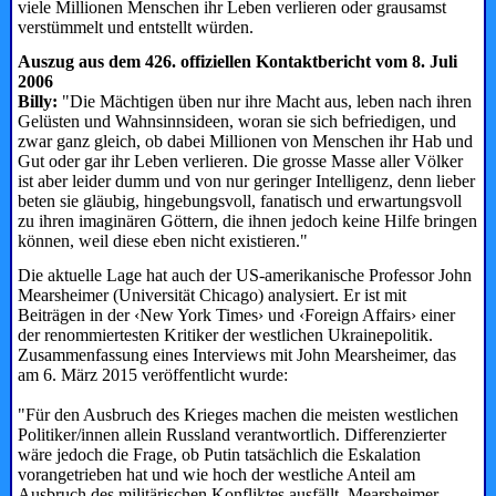
viele Millionen Menschen ihr Leben verlieren oder grausamst
verstümmelt und entstellt würden.
Auszug aus dem 426. offiziellen Kontaktbericht vom 8. Juli
2006
Billy:
"Die Mächtigen üben nur ihre Macht aus, leben nach ihren
Gelüsten und Wahnsinnsideen, woran sie sich befriedigen, und
zwar ganz gleich, ob dabei Millionen von Menschen ihr Hab und
Gut oder gar ihr Leben verlieren. Die grosse Masse aller Völker
ist aber leider dumm und von nur geringer Intelligenz, denn lieber
beten sie gläubig, hingebungsvoll, fanatisch und erwartungsvoll
zu ihren ­imaginären Göttern, die ihnen jedoch keine Hilfe bringen
können, weil diese eben nicht existieren."
Die aktuelle Lage hat auch der US-amerikanische Professor John
Mearsheimer (Universität Chicago) analysiert. Er ist mit
Beiträgen in der ‹New York Times› und ‹Foreign Affairs› einer
der renommiertesten Kritiker der westlichen Ukrainepolitik.
Zusammenfassung eines Interviews mit John Mearsheimer, das
am 6. März 2015 veröffentlicht wurde:
"Für den Ausbruch des Krieges machen die meisten westlichen
Politiker/innen allein Russland verantwortlich. Differenzierter
wäre jedoch die Frage, ob Putin tatsächlich die Eskalation
vorangetrieben hat und wie hoch der westliche Anteil am
Ausbruch des militärischen Konfliktes ausfällt. Mearsheimer