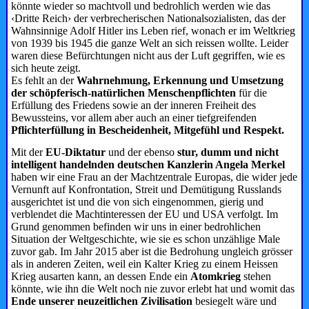
könnte wieder so machtvoll und bedrohlich werden wie das
‹Dritte Reich› der verbrecherischen Nationalsozialisten, das der
Wahnsinnige Adolf Hitler ins Leben rief, wonach er im Weltkrieg
von 1939 bis 1945 die ganze Welt an sich reissen wollte. Leider
waren diese Befürchtungen nicht aus der Luft gegriffen, wie es
sich heute zeigt.
Es fehlt an der
Wahrnehmung, Erkennung und Umsetzung
der schöpferisch-natürlichen Menschen­pflichten
für die
Erfüllung des Friedens sowie an der inneren Freiheit des
Bewussteins, vor allem aber auch an einer tiefgreifenden
Pflichterfüllung in Bescheidenheit, Mitgefühl und Respekt.
Mit der
EU-Diktatur
und der ebenso
stur, dumm und nicht
intelligent handelnden deutschen Kanzlerin Angela Merkel
haben wir eine Frau an der Machtzentrale Europas, die wider jede
Vernunft auf Konfrontation, Streit und Demütigung Russlands
ausgerichtet ist und die von sich eingenommen, gierig und
verblendet die Machtinteressen der EU und USA verfolgt. Im
Grund genommen befinden wir uns in einer bedrohlichen
Situation der Weltgeschichte, wie sie es schon unzählige Male
zuvor gab. Im Jahr 2015 aber ist die Bedrohung ungleich grösser
als in anderen Zeiten, weil ein Kalter Krieg zu einem Heissen
Krieg ausarten kann, an dessen Ende ein
Atomkrieg
stehen
könnte, wie ihn die Welt noch nie zuvor erlebt hat und womit das
Ende unserer neuzeitlichen Zivilisation
besiegelt wäre und