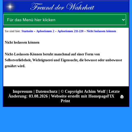
Sie sind hier:
Startseite
»
Aphorismen 2
»
Aphorismen 211-220
»
Nicht loslassen können
Nicht loslassen können
Nicht-Loslassen-Können beruht manchmal auf einer Form von
Selbstverliebtheit, Wichtigtuerei und Eigensucht, die bewusst oder unbewusst
genährt wird.
Impressum
|
Datenschutz
| © Copyright Achim Wolf | Letzte
Änderung: 03.08.2026 |
Webseite erstellt mit HomepageFIX
Print