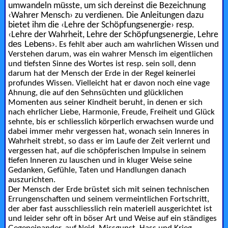
umwandeln müsste, um sich dereinst die Bezeichnung
‹Wahrer Mensch› zu verdienen. Die Anleitungen dazu
bietet ihm die ‹Lehre der Schöpfungsenergie› resp.
‹Lehre der Wahrheit, Lehre der Schöpfungsenergie, Lehre
des Lebens›
. Es fehlt aber auch am wahrlichen Wissen und
Verstehen darum, was ein wahrer Mensch im eigentlichen
und tiefsten Sinne des Wortes ist resp. sein soll, denn
darum hat der Mensch der Erde in der Regel keinerlei
profundes Wissen. Vielleicht hat er davon noch eine vage
Ahnung, die auf den Sehnsüchten und glücklichen
Momenten aus seiner Kindheit beruht, in denen er sich
nach ehrlicher Liebe, Harmonie, Freude, Freiheit und Glück
sehnte, bis er schliesslich körperlich erwachsen wurde und
dabei immer mehr vergessen hat, wonach sein Inneres in
Wahrheit strebt, so dass er im Laufe der Zeit verlernt und
vergessen hat, auf die schöpferischen Impulse in seinem
tiefen Inneren zu lauschen und in kluger Weise seine
Gedanken, Gefühle, Taten und Handlungen danach
auszurichten.
Der Mensch der Erde brüstet sich mit seinen technischen
Errungenschaften und seinem vermeintlichen Fortschritt,
der aber fast ausschliesslich rein materiell ausgerichtet ist
und leider sehr oft in böser Art und Weise auf ein ständiges