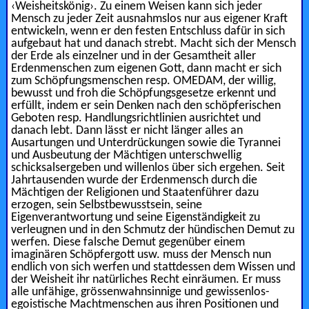
‹Weisheitskönig›. Zu einem Weisen kann sich jeder
Mensch zu jeder Zeit ausnahmslos nur aus eigener Kraft
entwickeln, wenn er den festen Entschluss dafür in sich
aufgebaut hat und danach strebt. Macht sich der Mensch
der Erde als einzelner und in der Gesamtheit aller
Erdenmenschen zum eigenen Gott, dann macht er sich
zum Schöpfungsmenschen resp. OMEDAM, der willig,
bewusst und froh die Schöpfungsgesetze erkennt und
erfüllt, indem er sein Denken nach den schöpferischen
Geboten resp. Handlungsrichtlinien ausrichtet und
danach lebt. Dann lässt er nicht länger alles an
Ausartungen und Unterdrückungen sowie die Tyrannei
und Ausbeutung der Mächtigen unterschwellig
schicksalsergeben und willenlos über sich ergehen. Seit
Jahrtausenden wurde der Erdenmensch durch die
Mächtigen der Religionen und Staatenführer dazu
erzogen, sein Selbstbewusstsein, seine
Eigenverantwortung und seine Eigenständigkeit zu
verleugnen und in den Schmutz der hündischen Demut zu
werfen. Diese falsche Demut gegenüber einem
imaginären Schöpfergott usw. muss der Mensch nun
endlich von sich werfen und stattdessen dem Wissen und
der Weisheit ihr natürliches Recht einräumen. Er muss
alle unfähige, grössenwahnsinnige und gewissenlos-
egoistische Machtmenschen aus ihren Positionen und