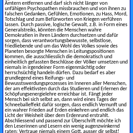
Ämtern entfernen und darf sich nicht länger von
unfähigen Psychopathen missbrauchen und von ihnen zu
falschen Gedanken, Gefühlen, Emotionen, zu Hass, Mord,
Totschlag und zum Befürworten von Kriegen verführen
lassen. Durch passive, logische Gewalt, z.B. in Form eines
Generalstreiks, könnten die Menschen wahre
Demokratien in ihren Ländern durchsetzen und dafür
sorgen, dass verantwortungsbewusste, selbstlose,
friedliebende und um das Wohl des Volkes sowie des
Planeten besorgte Menschen in Leitungspositionen
kommen, die ausschliesslich die demokratisch und
einheitlich gefassten Beschlüsse der Völker umsetzen und
niemals in irgendeiner Form eigenmächtig oder
herrschsüchtig handeln dürfen. Dazu bedarf es aber
grundlegend eines Reifungs- und
Bewusstswerdungsprozesses im Inneren aller Menschen,
der am effektivsten durch das Studieren und Erlernen der
Schöpfungsenergielehre erreichbar ist. Fängt jeder
Mensch bei sich selbst an, dann wird eines Tages der
Schneeballeffekt dafür sorgen, dass endlich Vernunft und
ein wahrer Frieden auf Erden einkehren und endlich das
Licht der Weisheit über dem Erdenrund erstrahlt.
Abschliessend und passend zur Überschrift möchte ich
den Leserinnen und Lesern ein wenig augenzwinkernd
raten: Vertraue niemals einem Gott, ausser dir selbst!