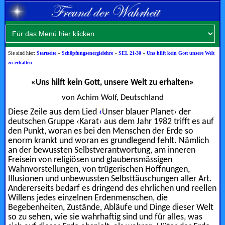
Sie sind hier:
Startseite
»
Schöpfungsenergielehre
»
SEL 21-30
»
Uns hilft kein Gott unsere Welt
zu erhalten
«Uns hilft kein Gott, unsere Welt zu erhalten»
von Achim Wolf, Deutschland
Diese Zeile aus dem Lied
‹
Unser blauer Planet› der
deutschen Gruppe ‹Karat› aus dem Jahr 1982 trifft es auf
den Punkt, woran es bei den Menschen der Erde so
enorm krankt und woran es grundlegend fehlt. Nämlich
an der bewussten Selbstverantwortung, am inneren
Freisein von religiösen und glaubensmässigen
Wahnvorstellungen, von trügerischen Hoffnungen,
Illusionen und unbewussten Selbsttäuschungen aller Art.
Andererseits bedarf es dringend des ehrlichen und reellen
Willens jedes einzelnen Erdenmenschen, die
Begebenheiten, Zustände, Abläufe und Dinge dieser Welt
so zu sehen, wie sie wahrhaftig sind und für alles, was