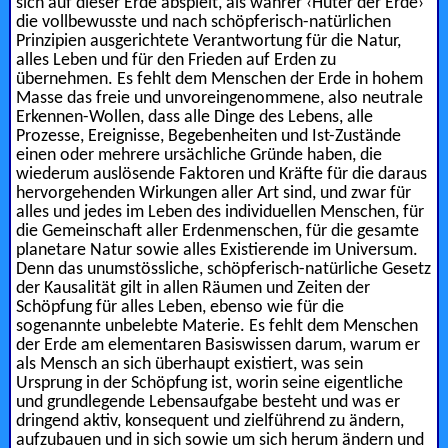
sich auf dieser Erde abspielt, als wahrer ‹Hüter der Erde›
die vollbewusste und nach schöpferisch-natürlichen
Prinzipien ausgerichtete Verantwortung für die Natur,
alles Leben und für den Frieden auf Erden zu
übernehmen. Es fehlt dem Menschen der Erde in hohem
Masse das freie und unvoreingenommene, also neutrale
Erkennen-Wollen, dass alle Dinge des Lebens, alle
Prozesse, Ereignisse, Begebenheiten und Ist-Zustände
einen oder mehrere ursächliche Gründe haben, die
wiederum auslösende Faktoren und Kräfte für die daraus
hervorgehenden Wirkungen aller Art sind, und zwar für
alles und jedes im Leben des individuellen Menschen, für
die Gemeinschaft aller Erdenmenschen, für die gesamte
planetare Natur sowie alles Existierende im Universum.
Denn das unumstössliche, schöpferisch-natürliche Gesetz
der Kausalität gilt in allen Räumen und Zeiten der
Schöpfung für alles Leben, ebenso wie für die
sogenannte unbelebte Materie. Es fehlt dem Menschen
der Erde am elementaren Basiswissen darum, warum er
als Mensch an sich überhaupt existiert, was sein
Ursprung in der Schöpfung ist, worin seine eigentliche
und grundlegende Lebensaufgabe besteht und was er
dringend aktiv, konsequent und zielführend zu ändern,
aufzubauen und in sich sowie um sich herum ändern und