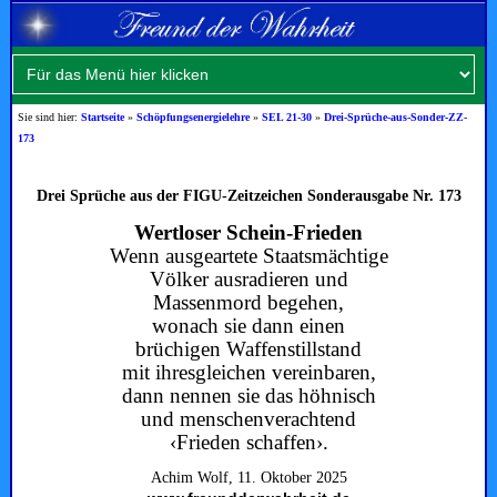
Sie sind hier:
Startseite
»
Schöpfungsenergielehre
»
SEL 21-30
»
Drei-Sprüche-aus-Sonder-ZZ-
173
Drei Sprüche aus der FIGU-Zeitzeichen Sonderausgabe Nr. 173
Wertloser Schein-Frieden
Wenn ausgeartete Staatsmächtige
Völker ausradieren und
Massenmord begehen,
wonach sie dann einen
brüchigen Waffenstillstand
mit ihresgleichen vereinbaren,
dann nennen sie das höhnisch
und menschenverachtend
‹Frieden schaffen›.
Achim Wolf, 11. Oktober 2025