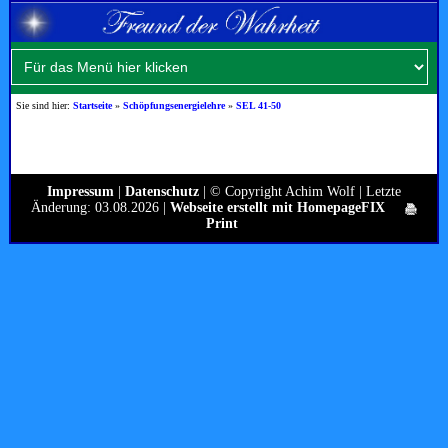
Sie sind hier:
Startseite
»
Schöpfungsenergielehre
»
SEL 41-50
Impressum
|
Datenschutz
| © Copyright Achim Wolf | Letzte
Änderung: 03.08.2026 |
Webseite erstellt mit HomepageFIX
Print