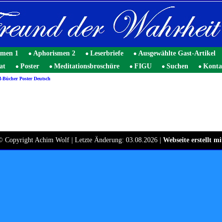
smen 1
Aphorismen 2
Leserbriefe
Ausgewählte Gast-Artikel
at
Poster
Meditationsbroschüre
FIGU
Suchen
Konta
Bücher Poster Deutsch
© Copyright Achim Wolf | Letzte Änderung: 03.08.2026 |
Webseite erstellt 