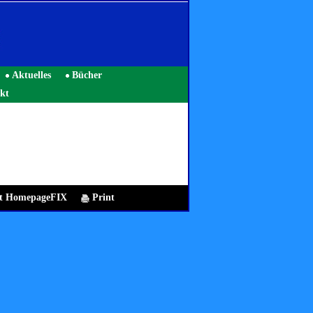
Aktuelles
Bücher
kt
mit HomepageFIX
Print