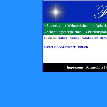
Startseite
Weltgeschehen
Aphori
Schöpfungsenergielehre
Friedensplak
Sie sind hier:
Startseite
»
Aktuelles
»
Aktuelles 71-80
»
BEAM-
Poster BEAM-Bücher Deutsch
Impressum
|
Datenschutz
| 